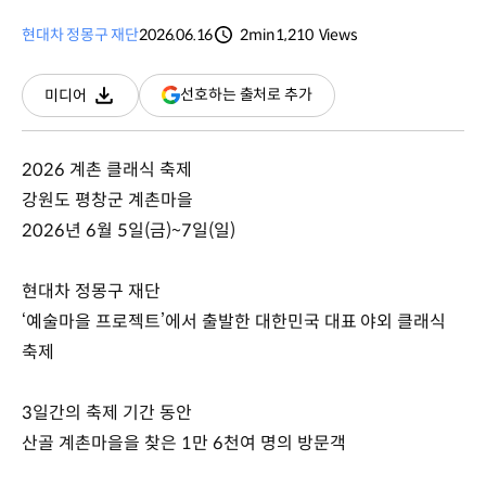
현대차 정몽구 재단
2026.06.16
2min
1,210
Views
분량
조회수
(새
선호하는 출처로 추가
미디어
다운로드
창
열림)
2026 계촌 클래식 축제
강원도 평창군 계촌마을
2026년 6월 5일(금)~7일(일)
현대차 정몽구 재단
‘예술마을 프로젝트’에서 출발한 대한민국 대표 야외 클래식
축제
3일간의 축제 기간 동안
산골 계촌마을을 찾은 1만 6천여 명의 방문객