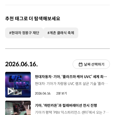
추천 태그로 더 탐색해보세요
#현대차 정몽구 재단
#계촌 클래식 축제
2026.06.16.
날짜 선택하기
[동영상]
현대자동차·기아, ‘플라즈마 케어 UVC’ 세계 최초 공개
현대차·기아가 차량용 UVC 램프 살균 기술 ‘플라즈마 케어 UVC’를 세계 최초로 공개했습니다. ‘플라즈마 케어 UVC’는 살균력이 우수하고 인체에는 안전한, 200~230nm 대역의 Far-UVC(원자외선) 빛을 플라즈마 램프 방식으로 구현한 기술인데요. 강력한 살균 효과는 물론, 냄새 유발 물질도 효과적으로 제거해 차량 실내 악취를 줄이는 데 도움을 줄 수 있습니다. 특히 ‘플라즈마 케어 UVC’는 사람의 접촉이 제한된 밀폐된 공간에서 작은 물건들만 살균할 수 있었던 기존 기술의 한계를 극복하고, 세계 최초로 탑승객이 있는 차량 실내 개방 공간에서도 안전하게 사용할 수 있다는 점에서 의미가 깊습니다. 한편 현대차·기아는 ‘플라즈마 케어 UVC’의 기술적 특장점과 다양한 활용 모습을 담은 영상을 공개했는데요. 차 안에서는 수많은 일상이 펼쳐집니다. 보이진 않지만 쉽게 오염되는 차 안 고객을 지키기 위해 현대차·기아는 전에 없던 작지만 확실한 기술을 만들었습니다. 현대차·기아는 앞으로도 플라즈마 케어 UVC의 살균력 등에 대한 검증을 지속하고, 국제 안전 기준에 발맞춰 기술 고도화를 이어갈 계획입니다.
2026.06.16.
2분 보기
[동영상]
기아, ‘하만카돈’과 컬래버레이션 전시 진행
기아가 평택 ‘PBV 익스피리언스 센터’에서 오는 7월 10일까지, 프리미엄 오디오 브랜드 ‘하만카돈’과의 특별한 컬래버레이션 전시를 진행합니다. ‘하만카돈’은 지난 2015년부터 기아 디 올 뉴 셀토스, 니로, 타스만, EV3, EV4, EV5 등에 카오디오 사운드 시스템을 공급해 왔는데요. 이번 전시는 정적인 분위기의 전시장에서 벗어나, 방문객들에게 사운드와 라이팅이 결합된 이색적인 감성 경험을 제공하기 위해 마련됐습니다. 최양석 상무 / 기아 Fleet사업실이번 ‘하만카돈’과의 협업은 PV5의 무한한 확장성을 이색적인 방식으로 선보이고자 하는 고민에서 출발했습니다. 캠핑, 모빌리티, 레저 그리고 프라이빗한 청음 스튜디오 등 PV5가 선사하는 다채로운 가능성을 직접 체감해 보시기를 기대합니다. 표종훈 사장 / 하만인터내셔널코리아기아 ‘PBV 익스피리언스 센터’와 ‘하만카돈’의 브랜드 컬래버레이션은 기아 PV5 차량의 자유롭고 유연한 공간과 '하만카돈’ 제품이 어우러진 인테리어 감각을 통해서 새로운 프리미엄 라이프 스타일을 제안합니다. 센터를 찾으시는 많은 분들이 빛과 사운드가 완벽하게 어우러진 이 공간에서 오디오를 경험하는 그 순간을 오랫동안 아름다운 기억으로 간직하시기를 바랍니다. 이를 위해 카고 모델 내부는 다채로운 조명과 프리미엄 사운드를 즐길 수 있는 ‘청음 스튜디오’로, 패신저 모델은 아웃도어 감성의 ‘캠핑 스테이션’으로 꾸며 PV5의 무한한 공간 확장성을 직관적으로 전달할 것으로 기대되는데요. 기아는 앞으로도 PV5가 선사하는 차별화된 라이프스타일과 다목적 활용성을 고객들에게 지속적으로 알려 나갈 계획입니다.