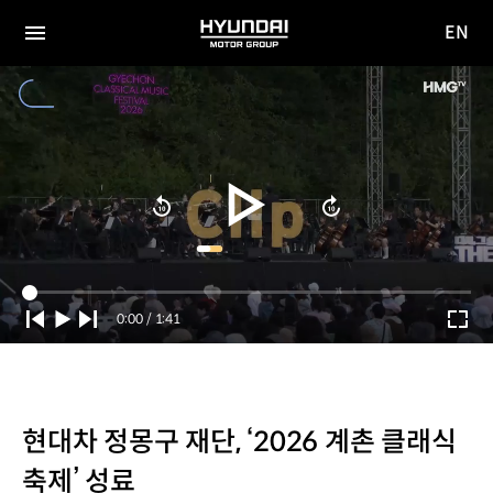
EN
HYUNDAI
영문
MOTOR
전체
사이트
메뉴
GROUP
이동
Current
0:00
/
Duration
1:41
Time
현대차 정몽구 재단, ‘2026 계촌 클래식
축제’ 성료