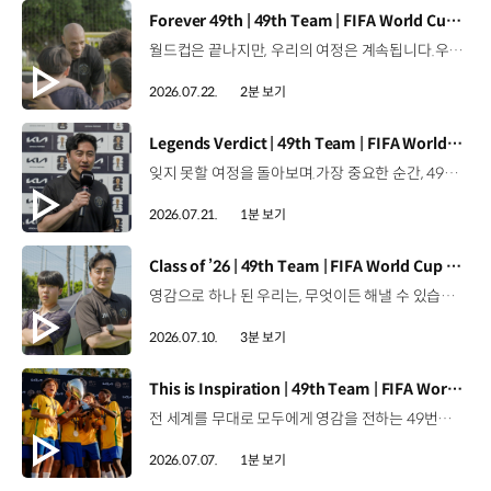
[동영상]
Forever 49th | 49th Team | FIFA World Cup 2026™
월드컵은 끝나지만, 우리의 여정은 계속됩니다.우리는 영원한 49번째 팀입니다. 자세히 보기 ▶ #Kia #InspirationConnectsUsAll #49thTeam #OMBC #FIFAWorldCup2026 유튜브 쇼츠 보기 >
2026.07.22.
2분 보기
[동영상]
Legends Verdict | 49th Team | FIFA World Cup 2026™
잊지 못할 여정을 돌아보며.가장 중요한 순간, 49번째 팀이 공을 건네며 완벽하게 임무를 해낸 그 순간을 함께 돌아봅니다. 자세히 보기 ▶ #Kia #InspirationConnectsUsAll #49thTeam #OMBC #FIFAWorldCup2026 유튜브 쇼츠 보기 >
2026.07.21.
1분 보기
[동영상]
Class of ’26 | 49th Team | FIFA World Cup 2026™
영감으로 하나 된 우리는, 무엇이든 해낼 수 있습니다.세계 곳곳에서 모인 2026년의 주인공들이 FIFA 월드컵™ 오피셜 매치볼 캐리어로 꿈의 무대에 섰습니다. 자세히 보기 ▶ #Kia #InspirationConnectsUsAll #49thTeam #OMBC #FIFAWorldCup2026 유튜브 쇼츠 보기 >
2026.07.10.
3분 보기
[동영상]
This is Inspiration | 49th Team | FIFA World Cup 2026™
전 세계를 무대로 모두에게 영감을 전하는 49번째 팀.FIFA 월드컵 2026™을 향한 여정 속, 이제 사람들의 시선은 이 어린 스타들에게 향합니다. 자세히 보기 ▶ #Kia #InspirationConnectsUsAll #49thTeam #OMBC #FIFAWorldCup2026 유튜브 쇼츠 보기 >
2026.07.07.
1분 보기