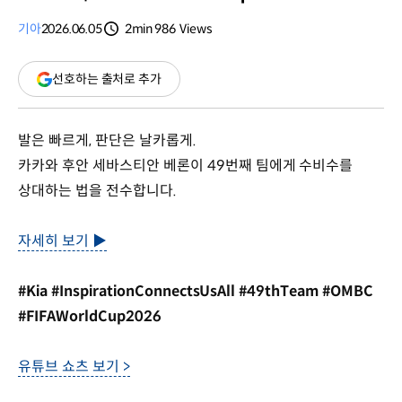
기아
2026.06.05
2min
986
Views
분량
조회수
(새
선호하는 출처로 추가
창
열림)
발은 빠르게, 판단은 날카롭게.
카카와 후안 세바스티안 베론이 49번째 팀에게 수비수를
상대하는 법을 전수합니다.
자세히 보기 ▶
#Kia #InspirationConnectsUsAll #49thTeam #OMBC
#FIFAWorldCup2026
유튜브 쇼츠 보기 >