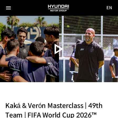
EN
HYUNDAI
영문
MOTOR
전체
사이트
메뉴
GROUP
이동
Kaká & Verón Masterclass | 49th
Team | FIFA World Cup 2026™