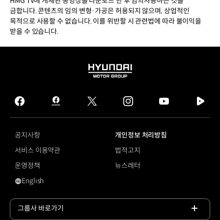
HMG TV에 게재된 동영상을 다운로드 한 후 임의사용하는 것을
금합니다. 콘텐츠의 임의 변형·가공은 허용되지 않으며, 상업적인
목적으로 사용할 수 없습니다. 이를 위반할 시 관련법에 따라 불이익을
받을 수 있습니다.
HYUNDAI
MOTOR
GROUP
facebook
hmg
twitter
instagram
youtube
naver
journal
tv
facebook
공지사항
개인정보 처리방침
서비스 이용약관
법적고지
운영정책
뉴스레터
English
영문 사이트로 이동
그룹사 바로가기