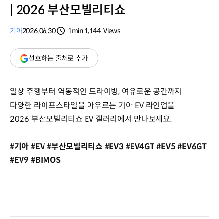
| 2026 부산모빌리티쇼
기아
2026.06.30
1min
1,144
Views
분량
조회수
(새
선호하는 출처로 추가
창
열림)
일상 주행부터 역동적인 드라이빙, 여유로운 공간까지
다양한 라이프스타일을 아우르는 기아 EV 라인업을
2026 부산모빌리티쇼 EV 갤러리에서 만나보세요.
#기아 #EV #부산모빌리티쇼 #EV3 #EV4GT #EV5 #EV6GT
#EV9 #BIMOS