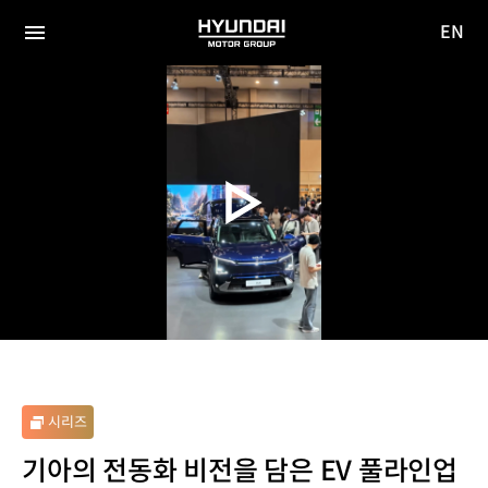
EN
HYUNDAI
영문
MOTOR
전체
사이트
메뉴
GROUP
이동
시리즈
기아의 전동화 비전을 담은 EV 풀라인업