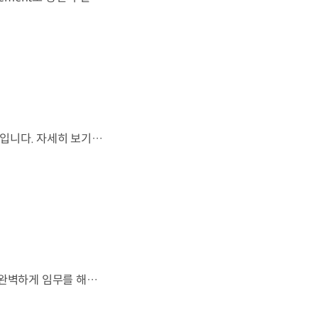
월드컵은 끝나지만, 우리의 여정은 계속됩니다.우리는 영원한 49번째 팀입니다. 자세히 보기 ▶ #Kia #InspirationConnectsUsAll #49thTeam #OMBC #FIFAWorldCup2026 유튜브 쇼츠 보기 >
잊지 못할 여정을 돌아보며.가장 중요한 순간, 49번째 팀이 공을 건네며 완벽하게 임무를 해낸 그 순간을 함께 돌아봅니다. 자세히 보기 ▶ #Kia #InspirationConnectsUsAll #49thTeam #OMBC #FIFAWorldCup2026 유튜브 쇼츠 보기 >