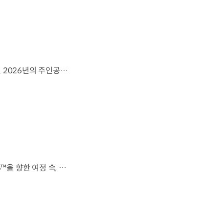
영감으로 하나 된 우리는, 무엇이든 해낼 수 있습니다.세계 곳곳에서 모인 2026년의 주인공들이 FIFA 월드컵™ 오피셜 매치볼 캐리어로 꿈의 무대에 섰습니다. 자세히 보기 ▶ #Kia #InspirationConnectsUsAll #49thTeam #OMBC #FIFAWorldCup2026 유튜브 쇼츠 보기 >
전 세계를 무대로 모두에게 영감을 전하는 49번째 팀.FIFA 월드컵 2026™을 향한 여정 속, 이제 사람들의 시선은 이 어린 스타들에게 향합니다. 자세히 보기 ▶ #Kia #InspirationConnectsUsAll #49thTeam #OMBC #FIFAWorldCup2026 유튜브 쇼츠 보기 >