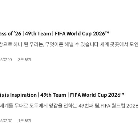
동영상]
ass of ’26 | 49th Team | FIFA World Cup 2026™
6.07.10.
3분 보기
동영상]
is is Inspiration | 49th Team | FIFA World Cup 2026™
6.07.07.
1분 보기