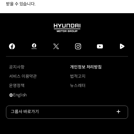
받을 수 있습니다.
HYUNDAI
MOTOR
GROUP
facebook
hmg
twitter
instagram
youtube
naver
journal
tv
facebook
공지사항
개인정보 처리방침
서비스 이용약관
법적고지
운영정책
뉴스레터
English
영문 사이트로 이동
그룹사 바로가기
목록
열기