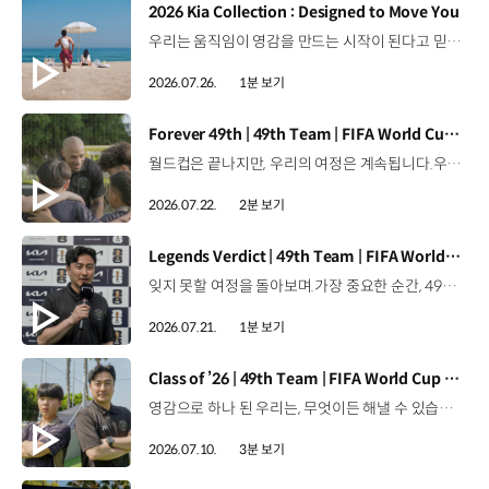
[동영상]
2026 Kia Collection : Designed to Move You
우리는 움직임이 영감을 만드는 시작이 된다고 믿습니다. 기아만의 Movement로 당신의 일상에 영감을 더해줄 2026 Kia Collection을 만나보세요. Designed to move you. Kia Collection 자세히 보기 ▶ #Kia #기아 #KiaCollection #기아컬렉션 #Designedtomoveyou #lifestyle
2026.07.26.
1분 보기
[동영상]
Forever 49th | 49th Team | FIFA World Cup 2026™
월드컵은 끝나지만, 우리의 여정은 계속됩니다.우리는 영원한 49번째 팀입니다. 자세히 보기 ▶ #Kia #InspirationConnectsUsAll #49thTeam #OMBC #FIFAWorldCup2026 유튜브 쇼츠 보기 >
2026.07.22.
2분 보기
[동영상]
Legends Verdict | 49th Team | FIFA World Cup 2026™
잊지 못할 여정을 돌아보며.가장 중요한 순간, 49번째 팀이 공을 건네며 완벽하게 임무를 해낸 그 순간을 함께 돌아봅니다. 자세히 보기 ▶ #Kia #InspirationConnectsUsAll #49thTeam #OMBC #FIFAWorldCup2026 유튜브 쇼츠 보기 >
2026.07.21.
1분 보기
[동영상]
Class of ’26 | 49th Team | FIFA World Cup 2026™
영감으로 하나 된 우리는, 무엇이든 해낼 수 있습니다.세계 곳곳에서 모인 2026년의 주인공들이 FIFA 월드컵™ 오피셜 매치볼 캐리어로 꿈의 무대에 섰습니다. 자세히 보기 ▶ #Kia #InspirationConnectsUsAll #49thTeam #OMBC #FIFAWorldCup2026 유튜브 쇼츠 보기 >
2026.07.10.
3분 보기