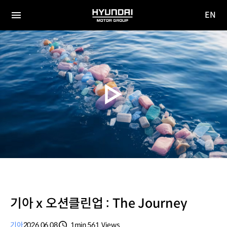
EN
HYUNDAI
영문
MOTOR
전체
사이트
메뉴
GROUP
이동
기아 x 오션클린업 : The Journey
기아
2026.06.08
1min
561
Views