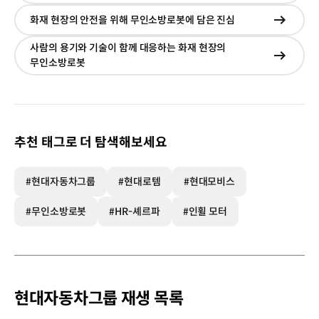
이동
화재 현장의 안전을 위해 무인소방로봇에 담은 진심
현재창
이동
사람의 용기와 기술이 함께 대응하는 화재 현장의
현재창
무인소방로봇
이동
추천 태그로 더 탐색해보세요
#현대자동차그룹
#현대로템
#현대모비스
#무인소방로봇
#HR-셰르파
#인휠 모터
현대자동차그룹 재생 목록