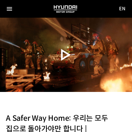
EN
HYUNDAI
영문
MOTOR
전체
사이트
메뉴
GROUP
이동
A Safer Way Home: 우리는 모두
집으로 돌아가야만 합니다 |