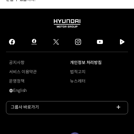
HYUNDAI
MOTOR
GROUP
facebook
hmg
twitter
instagram
youtube
naver
journal
tv
facebook
공지사항
개인정보 처리방침
서비스 이용약관
법적고지
운영정책
뉴스레터
English
영문 사이트로 이동
그룹사 바로가기
목록
열기