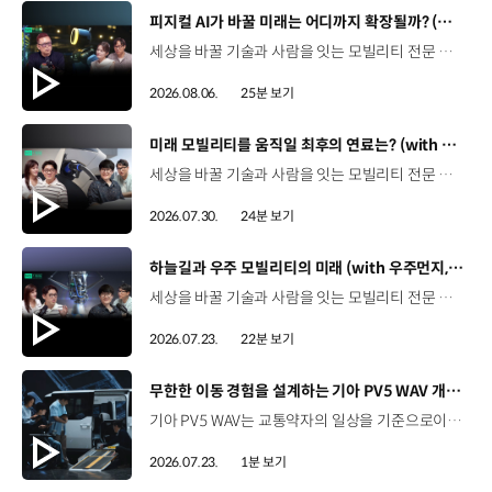
[동영상]
피지컬 AI가 바꿀 미래는 어디까지 확장될까? (with 카이스트 김대식 교수) | 현대진행형 팟캐스트 EP. 22
세상을 바꿀 기술과 사람을 잇는 모빌리티 전문 팟캐스트, 현대진행형. 🔊과학커뮤니케이터 이독실, 여도은 앵커‬,그리고 카이스트 김대식 교수와 함께했습니다. 이제는 AI가 물건을 옮기고, 사람을 돕고, 함께 일하는 시대! 스물두 번째 에피소드에서는 몸을 가진 AI, ‘피지컬 AI’를 주제로휴머노이드가 사람을 닮은 이유부터 산업과 일상에 가져올 변화,그리고 현대자동차그룹이 준비하는 피지컬 AI의 미래까지 이야기합니다. 화면 밖을 나와 몸을 갖게 된 AI, 우리의 일상은 어떻게 달라질까요?현대진행형 22편에서 확인해 보세요. 현대진행형 팟빵 ▶현대진행형 애플 팟캐스트 ▶현대진행형 스포티파이 ▶ 00:00 하이라이트00:37 출연진 소개01:00 몸을 가진 AI, 피지컬 AI란?01:31 10년 만에 달라진 휴머노이드 기술02:42 도구로 능력을 확장해 온 인간04:51 인간의 의지까지 확장하는 AI05:30 휴머노이드는 왜 사람을 닮았을까?07:18 휴머노이드 개발에 남은 가장 큰 과제07:31 인간의 손과 다른 아틀라스의 손08:36 피지컬 AI가 가장 먼저 필요한 분야09:32 AI 시대, 노동의 의미는 달라질까?12:13 아직 1%도 시작하지 않은 피지컬 AI16:28 현대자동차그룹이 준비해 온 피지컬 AI17:31 미래 모빌리티는 어떤 모습일까?19:14 현대자동차그룹이 가진 풀스택 경쟁력20:10 피지컬 AI의 성능을 결정하는 모션 데이터22:49 휴머노이드와 함께 일하는 시대23:51 클로징 *본 영상에 포함된 참여자의 의견은 현대자동차그룹의 공식 입장과 다를 수 있습니다. #현대자동차그룹 #현대진행형 #모빌리티팟캐스트 #피지컬AI #휴머노이드 #보스턴다이나믹스 #아틀라스 #미래모빌리티 #모빌리티 #팟캐스트
2026.08.06.
25분 보기
[동영상]
미래 모빌리티를 움직일 최후의 연료는? (with 우주먼지, 항성) | 현대진행형 팟캐스트 EP. 21
세상을 바꿀 기술과 사람을 잇는 모빌리티 전문 팟캐스트, 현대진행형. 🔊 과학커뮤니케이터 이독실, 여도은 앵커,그리고 천문학자 우주먼지, 과학커뮤니케이터 항성과 함께했습니다. 휘발유부터 전기차, 수소전기차, 하이브리드까지미래 모빌리티를 움직일 연료는 무엇일까요? 스물한 번째 에피소드에서는 자동차의 '연료'를 주제로다양한 에너지가 만들어갈 미래 모빌리티 라이프스타일을 이야기합니다. 연료가 바뀌면 자동차도, 우리의 이동 방식도 달라지지 않을까요?현대진행형 21편에서 확인해 보세요. 현대진행형 팟빵▶ 현대진행형 애플 팟캐스트▶현대진행형 스포티파이▶ 00:00 하이라이트00:21 인트로 / 자기소개00:58 자동차의 성격, 무엇으로 결정될까?03:38 연료란, 자동차의 성격을 결정하는 DNA04:24 휘발유는 어떻게 연료 경쟁에서 살아남았을까06:09 휘발유의 과거와 현재, 유연휘발유 속 납성분07:02 지구를 납으로 오염시키던 유연휘발유가 사라진 이유08:47 달리는 전자제품이 된 자동차, SDV 시대로의 전환09:46 '기계공학' 시스템에서 '소프트웨어'로 변화하는 모빌리티11:18 친환경차 시대가 오기까지의 기술적 과제11:43 전기차 배터리가 풀어야 할 숙제12:25 배터리를 관리하는 BMS 기술13:51 수소전기차, 인프라가 먼저일까 수요가 먼저일까?14:23 수소가 청정 연료로 주목받는 이유15:08 우주에서 가장 흔한 원소, 수소 생산과 운송의 현실적인 과제16:49 수소가 필요한 모빌리티는 따로 있다18:21 하이브리드가 대세인 시대, 그 이유는? 19:26 하이브리드는 연료 과도기를 견디게 해주는 기술21:44 전기·수소·하이브리드를 함께 준비하는 멀티 파워트레인 전략이란?23:30 클로징 *본 영상에 포함된 참여자의 의견은 현대자동차그룹의 공식 입장과 다를 수 있습니다. #현대자동차그룹 #현대진행형 #모빌리티팟캐스트 #전기차 #수소전기차 #연료 #에너지 #미래모빌리티 #모빌리티 #팟캐스트
2026.07.30.
24분 보기
[동영상]
하늘길과 우주 모빌리티의 미래 (with 우주먼지, 항성) | 현대진행형 팟캐스트 EP. 20
세상을 바꿀 기술과 사람을 잇는 모빌리티 전문 팟캐스트, 현대진행형. 🔊 과학커뮤니케이터 이독실, 여도은 앵커,그리고 천문학자 우주먼지, 과학커뮤니케이터 항성과 함께했습니다. 우주정거장을 거쳐 뉴욕으로 향하는 미래를 상상해본 적 있나요?스무 번째 에피소드에서는 하늘 위 교통 체계와 이동 수단의 모습,그리고 지상을 넘어 우주로 확장되는 모빌리티의 가능성까지 살펴봅니다. 하늘길이 열리면 우리의 일상은 어떻게 달라질지,현대진행형 20편에서 확인해 보세요. 현대진행형 팟빵▶현대진행형 애플 팟캐스트▶현대진행형 스포티파이▶ 00:00 하이라이트00:24 인트로 / 자기소개00:47 하늘길의 교통은 어떻게 다를까02:33 하늘의 교통 관제 시스템03:10 하늘을 나는 자동차의 모습은?05:10 미래 하늘길의 동력원과 연료06:42 휘발유 대신 항공유가 쓰일 가능성07:18 자동차에서 모빌리티로의 변화08:13 하늘길 시대의 도로와 도시10:02 우주 모빌리티는 어디까지 가능할까12:18 우주를 경험하는 미래12:57 우주로 확장되는 모빌리티13:30 하늘과 우주에서 좋은 차의 기준은?14:54 우주 관광은 누구나 가능할까16:35 현대로템과 한국 우주 산업의 미래18:37 미래 모빌리티가 바꿀 우리의 일상 *본 영상에 포함된 참여자의 의견은 현대자동차그룹의 공식 입장과 다를 수 있습니다. #현대자동차그룹 #현대진행형 #모빌리티팟캐스트 #UAM #스카이모빌리티 #하늘길 #자율주행 #우주 #우주항공 #모빌리티 #팟캐스트
2026.07.23.
22분 보기
[동영상]
무한한 이동 경험을 설계하는 기아 PV5 WAV 개발 스토리 | The Moving Room
기아 PV5 WAV는 교통약자의 일상을 기준으로이동 과정을 다시 설계했습니다. 탑승자의 목적에 맞게 확장되는 모빌리티, PV5 WAV 개발 스토리를 영상으로 확인해 보세요. #현대자동차그룹 #TheMovingRoom #기아 #PV5 #PV5WAV #PBV #목적기반모빌리티
2026.07.23.
1분 보기