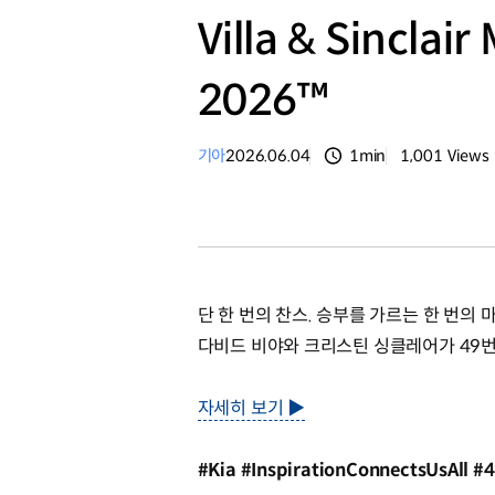
Villa & Sinclai
2026™
기아
2026.06.04
1min
1,001
Views
분량
조회수
단 한 번의 찬스. 승부를 가르는 한 번의 
다비드 비야와 크리스틴 싱클레어가 49번
자세히 보기 ▶
#Kia #InspirationConnectsUsAll