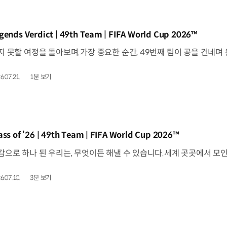
동영상]
gends Verdict | 49th Team | FIFA World Cup 2026™
6.07.21.
1분 보기
동영상]
ass of ’26 | 49th Team | FIFA World Cup 2026™
6.07.10.
3분 보기