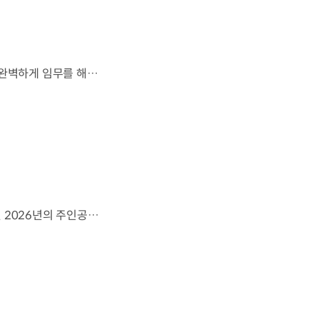
잊지 못할 여정을 돌아보며.가장 중요한 순간, 49번째 팀이 공을 건네며 완벽하게 임무를 해낸 그 순간을 함께 돌아봅니다. 자세히 보기 ▶ #Kia #InspirationConnectsUsAll #49thTeam #OMBC #FIFAWorldCup2026 유튜브 쇼츠 보기 >
영감으로 하나 된 우리는, 무엇이든 해낼 수 있습니다.세계 곳곳에서 모인 2026년의 주인공들이 FIFA 월드컵™ 오피셜 매치볼 캐리어로 꿈의 무대에 섰습니다. 자세히 보기 ▶ #Kia #InspirationConnectsUsAll #49thTeam #OMBC #FIFAWorldCup2026 유튜브 쇼츠 보기 >