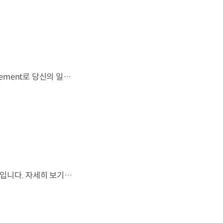
우리는 움직임이 영감을 만드는 시작이 된다고 믿습니다. 기아만의 Movement로 당신의 일상에 영감을 더해줄 2026 Kia Collection을 만나보세요. Designed to move you. Kia Collection 자세히 보기 ▶ #Kia #기아 #KiaCollection #기아컬렉션 #Designedtomoveyou #lifestyle
월드컵은 끝나지만, 우리의 여정은 계속됩니다.우리는 영원한 49번째 팀입니다. 자세히 보기 ▶ #Kia #InspirationConnectsUsAll #49thTeam #OMBC #FIFAWorldCup2026 유튜브 쇼츠 보기 >