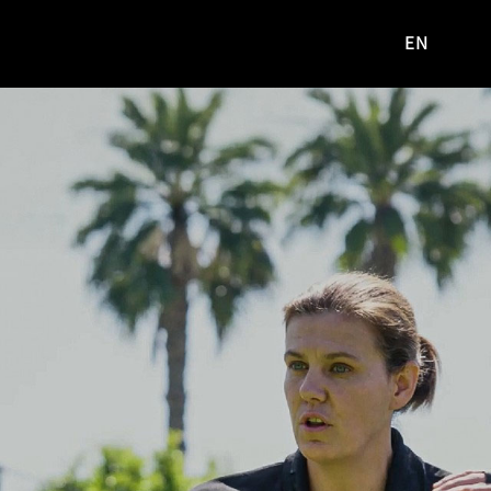
EN
영문
사이트로
이동