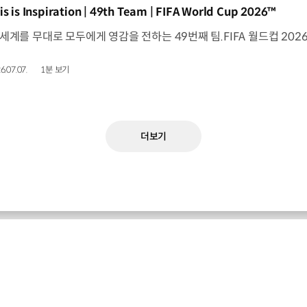
동영상]
is is Inspiration | 49th Team | FIFA World Cup 2026™
6.07.07.
1분 보기
더보기
기아 최신 소식