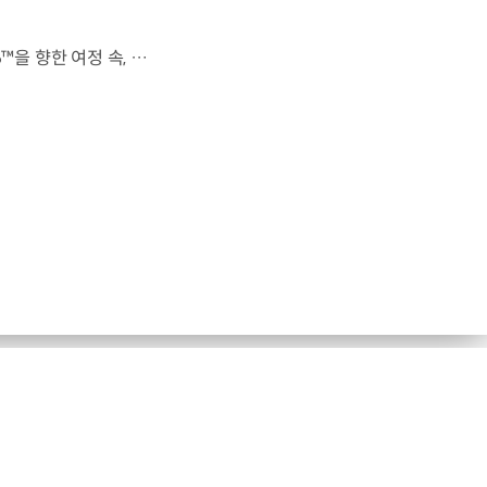
전 세계를 무대로 모두에게 영감을 전하는 49번째 팀.FIFA 월드컵 2026™을 향한 여정 속, 이제 사람들의 시선은 이 어린 스타들에게 향합니다. 자세히 보기 ▶ #Kia #InspirationConnectsUsAll #49thTeam #OMBC #FIFAWorldCup2026 유튜브 쇼츠 보기 >