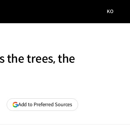
KO
국문
사이트로
이동
 the trees, the
(opens
Add to Preferred Sources
in
a
new