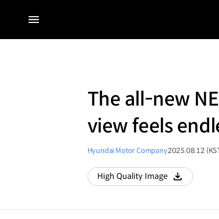
전체
메뉴
The all-new NE
view feels endl
Hyundai Motor Company
2025.08.12 (KS
High Quality Image
다운로드