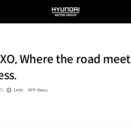
HYUNDAI
MOTOR
GROUP
XO, Where the road meets
ess.
T)
1min
499
Views
분량
조회수