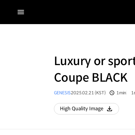
전체
메뉴
Luxury or spor
Coupe BLACK
GENESIS
2025.02.21 (KST)
1min
1
분량
조
High Quality Image
다운로드