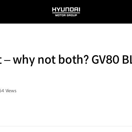
HYUNDAI
MOTOR
GROUP
t – why not both? GV80 
64
Views
회수