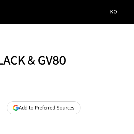
KO
국문
사이트로
이동
BLACK & GV80
(opens
Add to Preferred Sources
in
a
new