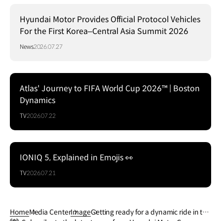
Hyundai Motor Provides Official Protocol Vehicles
For the First Korea–Central Asia Summit 2026
News
2026.07.27
Atlas' Journey to FIFA World Cup 2026™ | Boston
Dynamics
TV
2026.07.22
IONIQ 5, Explained in Emojis 👀
TV
2026.07.21
Home
Media Center
Image
Getting ready for a dynamic ride in the