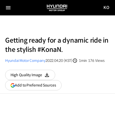
KO
HYUNDAI
국문
MOTOR
전체
사이트
메뉴
GROUP
이동
Getting ready for a dynamic ride in
the stylish #KonaN.
Hyundai Motor Company
2022.04.20 (KST)
1min
176
Views
분량
조회수
High Quality Image
다운로드
(opens
Add to Preferred Sources
in
a
new
window)