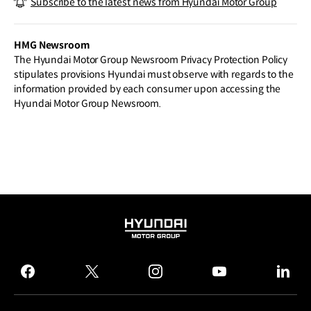
Subscribe to the latest news from Hyundai Motor Group
stylish #KonaN.
HMG Newsroom
The Hyundai Motor Group Newsroom Privacy Protection Policy
stipulates provisions Hyundai must observe with regards to the
information provided by each consumer upon accessing the
Hyundai Motor Group Newsroom.
HYUNDAI
MOTOR
GROUP
facebook
twitter
instagram
youtube
linked