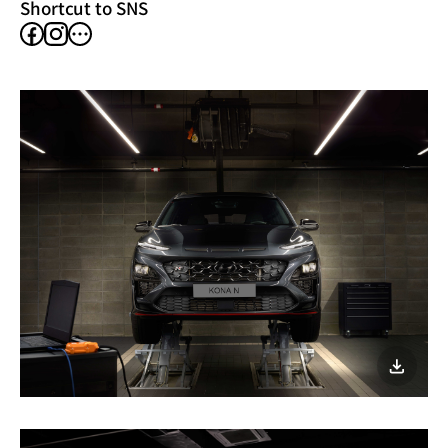
Shortcut to SNS
facebook
instagram
other
SNS
이미지
다운로