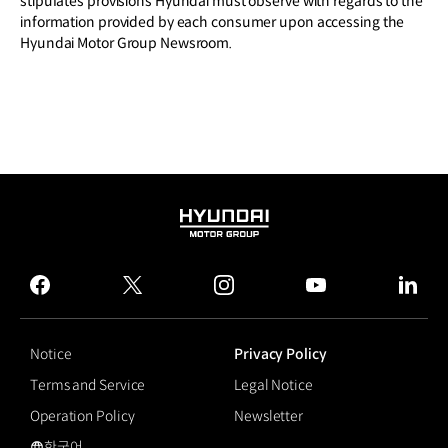
stipulates provisions Hyundai must observe with regards to the
information provided by each consumer upon accessing the
Hyundai Motor Group Newsroom.
HYUNDAI
MOTOR
GROUP
facebook
twitter
instagram
youtube
linked
Notice
Privacy Policy
Terms and Service
Legal Notice
Operation Policy
Newsletter
한국어