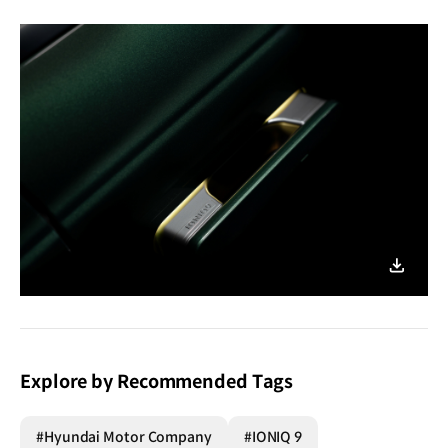
이미지
다운로
Explore by Recommended Tags
#Hyundai Motor Company
#IONIQ 9