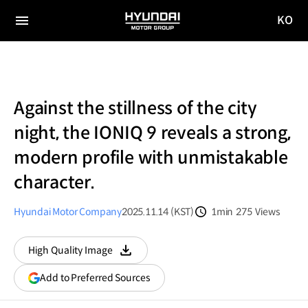
KO
HYUNDAI
국문
MOTOR
전체
사이트
메뉴
GROUP
이동
Against the stillness of the city
night, the IONIQ 9 reveals a strong,
modern profile with unmistakable
character.
Hyundai Motor Company
2025.11.14 (KST)
1min
275
Views
분량
조회수
High Quality Image
다운로드
(opens
Add to Preferred Sources
in
a