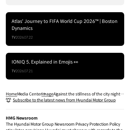
Atlas' Journey to FIFA World Cup 2026™ | Boston
Dynamics
TV
2026.07.22
IONIQ 5, Explained in Emojis 👀
TV
2026.07.21
Home
Media Center
Image
Against the stillness of the city night, t
Subscribe to the latest news from Hyundai Motor Group
he IONIQ 9 reveals a strong, modern p
rofile with unmistakable character.
HMG Newsroom
The Hyundai Motor Group Newsroom Privacy Protection Policy