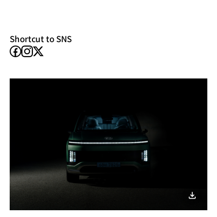
new
window)
Shortcut to SNS
facebook
instagram
X
이미지
다운로