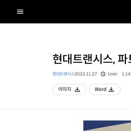
전체
메뉴
현대트랜시스, 파
현대트랜시스
2023.11.27
1min
1,14
분량
조회
이미지
Word
다운로드
다운로드