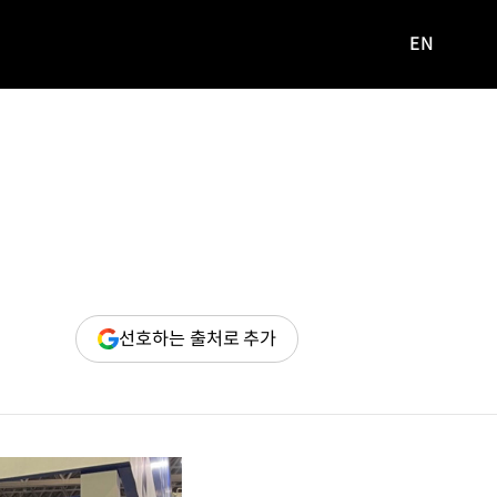
EN
영문
사이트로
이동
(새
선호하는 출처로 추가
창
열림)