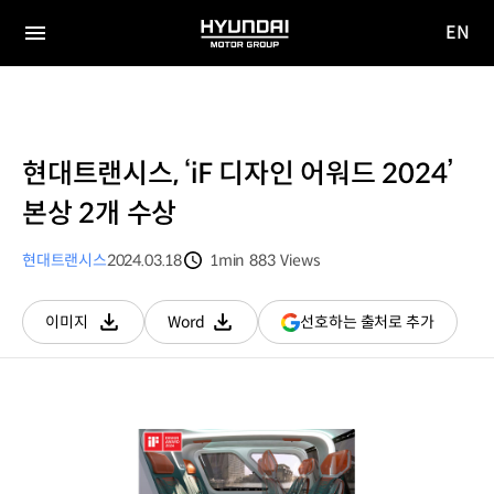
EN
HYUNDAI
영문
MOTOR
전체
사이트
메뉴
GROUP
이동
현대트랜시스, ‘iF 디자인 어워드 2024’
본상 2개 수상
현대트랜시스
2024.03.18
1min
883
Views
분량
조회수
(새
선호하는 출처로 추가
이미지
Word
다운로드
다운로드
창
열림)