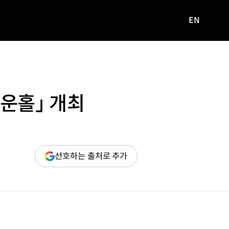
EN
영문
사이트로
이동
운홀」 개최
(새
선호하는 출처로 추가
창
열림)