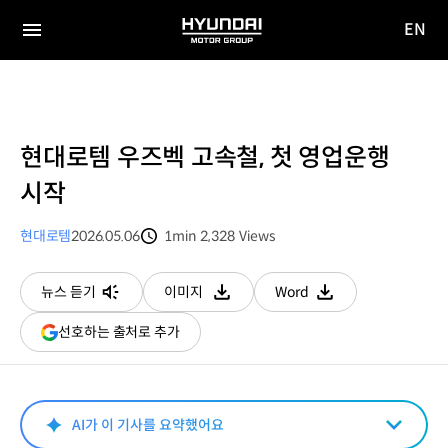
EN
HYUNDAI
영문
MOTOR
전체
사이트
메뉴
GROUP
이동
현대로템 우즈벡 고속철, 첫 영업운행
시작
현대로템
2026.05.06
1min
2,328
Views
분량
조회수
뉴스 듣기
이미지
Word
다운로드
다운로드
(새
선호하는 출처로 추가
창
열림)
AI가 이 기사를 요약했어요