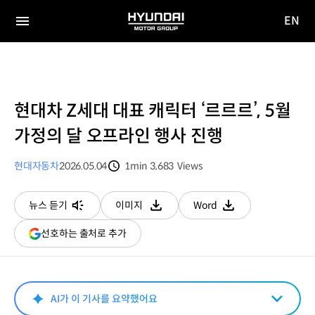
EN
HYUNDAI
영문
MOTOR
전체
사이트
메뉴
GROUP
이동
현대차 Z세대 대표 캐릭터 ‘르르르’, 5월
가정의 달 오프라인 행사 진행
현대자동차
2026.05.04
1min
3,683
Views
분량
조회수
뉴스 듣기
이미지
Word
다운로드
다운로드
(새
선호하는 출처로 추가
창
열림)
AI가 이 기사를 요약했어요