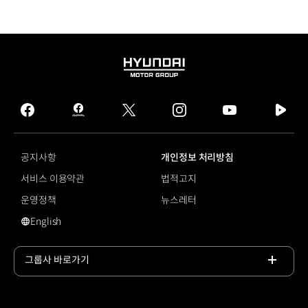
HYUNDAI
MOTOR
GROUP
facebook
hmg
twitter
instagram
youtube
naver
journal
tv
facebook
공지사항
개인정보 처리방침
서비스 이용약관
법적고지
운영정책
뉴스레터
English
영문 사이트로 이동
그룹사 바로가기
목록
열기