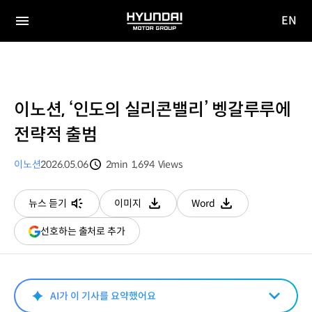
EN
HYUNDAI
영문
MOTOR
전체
사이트
메뉴
GROUP
이동
이노션, ‘인도의 실리콘밸리’ 벵갈루루에
전략적 출범
이노션
2026.05.06
2min
1,694
Views
분량
조회수
뉴스 듣기
이미지
Word
다운로드
다운로드
(새
선호하는 출처로 추가
창
열림)
AI가 이 기사를 요약했어요