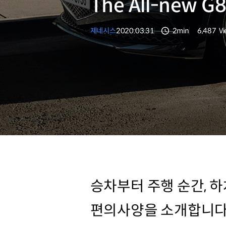
The All-new
제네시스
2020.03.31
2min
6,487
V
분량
조회수
승차부터 주행 순간, 하차
편의사양을 소개합니다