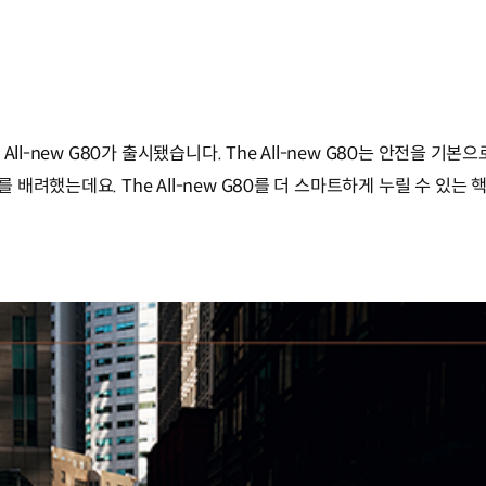
ll-new G80가 출시됐습니다. The All-new G80는 안전을 기
배려했는데요. The All-new G80를 더 스마트하게 누릴 수 있는