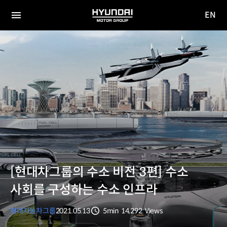
EN
HYUNDAI
영문
MOTOR
전체
사이트
메뉴
GROUP
이동
[현대차그룹의 수소 비전 3편] 수소
사회를 구성하는 수소 인프라
현대자동차그룹
2021.05.13
5min
14,292
Views
분량
조회수