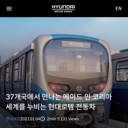
EN
HYUNDAI
영문
MOTOR
전체
사이트
메뉴
GROUP
이동
37개국에서 만나는 메이드 인 코리아
세계를 누비는 현대로템 전동차
현대로템
2021.01.04
2min
5,131
Views
분량
조회수