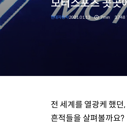
모터스포츠 곳곳에
현대자동차
2021.01.13
7min
3,748
분량
조회수
전 세계를 열광케 했던
흔적들을 살펴볼까요?