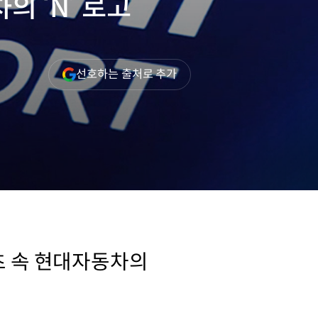
 ‘N’ 로고
(새
선호하는 출처로 추가
창
열림)
츠 속 현대자동차의