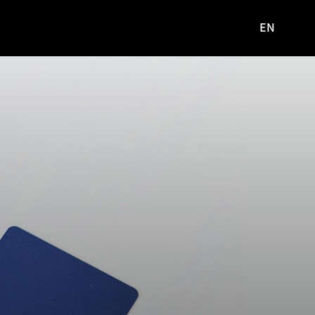
EN
영문
사이트로
이동