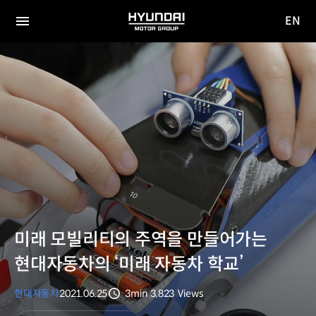
EN
HYUNDAI
영문
MOTOR
전체
사이트
메뉴
GROUP
이동
미래 모빌리티의 주역을 만들어가는
현대자동차의 ‘미래 자동차 학교’
현대자동차
2021.06.25
3min
3,823
Views
분량
조회수