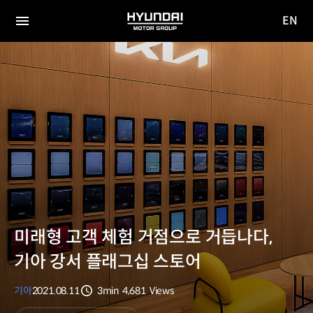
EN
HYUNDAI
영문
MOTOR
전체
사이트
메뉴
GROUP
이동
미래형 고객 체험 거점으로 거듭나다,
기아 강서 플래그십 스토어
기아
2021.08.11
3min
4,681
Views
분량
조회수