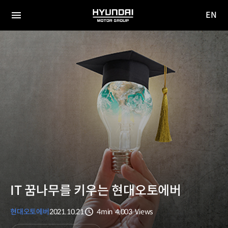
EN
HYUNDAI
영문
MOTOR
전체
사이트
메뉴
GROUP
이동
IT 꿈나무를 키우는 현대오토에버
현대오토에버
2021.10.21
4min
4,003
Views
분량
조회수