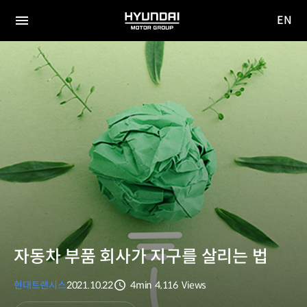
EN
HYUNDAI
영문
MOTOR
전체
사이트
메뉴
GROUP
이동
자동차 부품 회사가 지구를 살리는 법
현대트랜시스
2021.10.22
4min
4,116
Views
분량
조회수