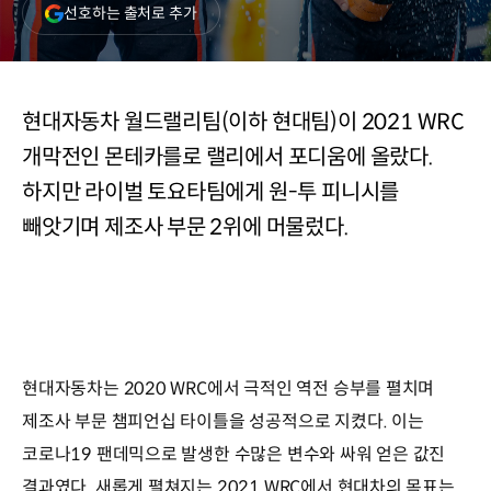
(새
선호하는 출처로 추가
창
열림)
현대자동차 월드랠리팀(이하 현대팀)이 2021 WRC
개막전인 몬테카를로 랠리에서 포디움에 올랐다.
하지만 라이벌 토요타팀에게 원-투 피니시를
빼앗기며 제조사 부문 2위에 머물렀다.
현대자동차는 2020 WRC에서 극적인 역전 승부를 펼치며
제조사 부문 챔피언십 타이틀을 성공적으로 지켰다. 이는
코로나19 팬데믹으로 발생한 수많은 변수와 싸워 얻은 값진
결과였다. 새롭게 펼쳐지는 2021 WRC에서 현대차의 목표는