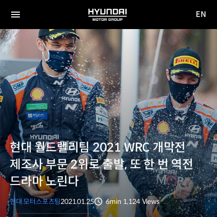
EN
HYUNDAI
영문
MOTOR
전체
사이트
메뉴
GROUP
이동
현대 월드랠리팀 2021 WRC 개막전
제조사 부문 2위로 출발, 또 한 번 역전
드라마 노린다
현대 모터스포츠팀
2021.01.25
6min
1,124
Views
분량
조회수