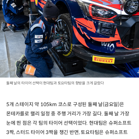
둘째 날의 타이어 선택이 현대팀과 토요타팀의 향방을 크게 갈랐다
5개 스테이지 약 105km 코스로 구성된 둘째 날(금요일)은
몬테카를로 랠리 일정 중 주행 거리가 가장 길다. 둘째 날 가장
눈에 띈 점은 각 팀의 타이어 선택이었다. 현대팀은 슈퍼소프트
3짝, 스터드 타이어 3짝을 챙긴 반면, 토요타팀은 슈퍼소프트