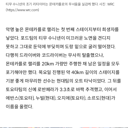
티무 수니넨의 조기 리타이어는 몬테카를로의 무서움을 실감케 했다. 사진 : WRC
(https://www.wrc.com)
악명 높은 몬테카를로 랠리는 첫 번째 스테이지부터 희생자를
낳았다. 포드팀의 티무 수니넨이 미끄러운 노면을 견디지
못하고 그대로 둔덕에 부딪히며 도랑 밑으로 굴러 떨어졌다.
다행히 드라이버와 코드라이버는 무사히 탈출했으나,
몬테카를로 랠리를 20km 가량만 주행한 채 남은 일정을 모두
포기해야만 했다. 목요일 진행된 약 40km 길이의 스테이지를
기분 좋게 마무리한 선수는 현대팀의 오트 타낙이었다. 그 뒤를
토요타팀의 신예 로반페라가 3.3초로 바짝 추격했고, 이어서
에반스(토요타), 누빌(현대), 오지에(토요타), 소르도(현대)가
이름을 올렸다.