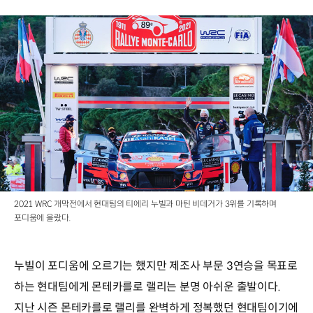
2021 WRC 개막전에서 현대팀의 티에리 누빌과 마틴 비데거가 3위를 기록하며
포디움에 올랐다.
누빌이 포디움에 오르기는 했지만 제조사 부문 3연승을 목표로
하는 현대팀에게 몬테카를로 랠리는 분명 아쉬운 출발이다.
지난 시즌 몬테카를로 랠리를 완벽하게 정복했던 현대팀이기에