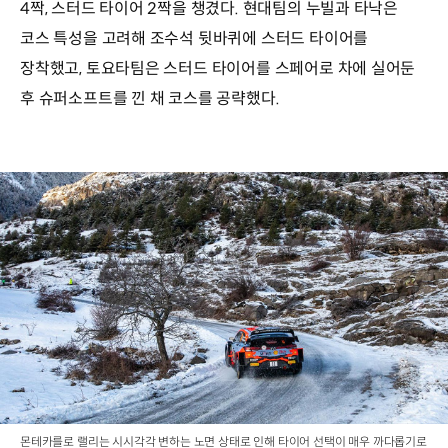
4짝, 스터드 타이어 2짝을 챙겼다. 현대팀의 누빌과 타낙은
코스 특성을 고려해 조수석 뒷바퀴에 스터드 타이어를
장착했고, 토요타팀은 스터드 타이어를 스페어로 차에 실어둔
후 슈퍼소프트를 낀 채 코스를 공략했다.
몬테카를로 랠리는 시시각각 변하는 노면 상태로 인해 타이어 선택이 매우 까다롭기로