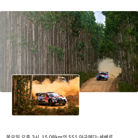
목요일 오후 3시, 15.08km의 SS1 아구에다-세베르