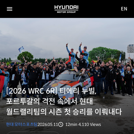
EN
HYUNDAI
영문
MOTOR
전체
사이트
메뉴
GROUP
이동
[2026 WRC 6R] 티에리 누빌,
포르투갈의 격전 속에서 현대
월드랠리팀의 시즌 첫 승리를 이뤄내다
현대 모터스포츠팀
2026.05.11
12min
4,110
Views
분량
조회수