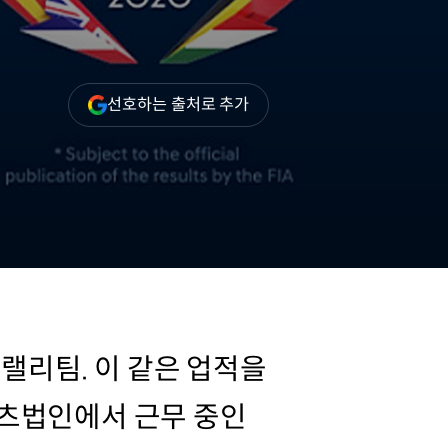
(새
선호하는 출처로 추가
창
열림)
드랠리팀. 이 같은 업적을
츠법인에서 근무 중인