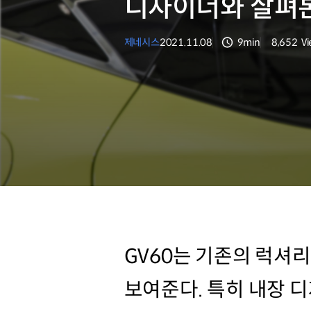
디자이너와 살펴본
제네시스
2021.11.08
9min
8,652
V
분량
조회수
GV60는 기존의 럭셔
보여준다. 특히 내장 