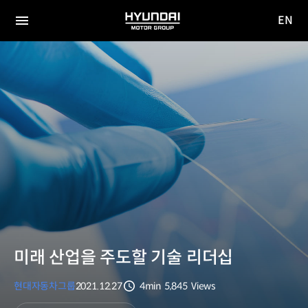
EN
HYUNDAI
영문
MOTOR
전체
사이트
메뉴
GROUP
이동
미래 산업을 주도할 기술 리더십
현대자동차그룹
2021.12.27
4min
5,845
Views
분량
조회수