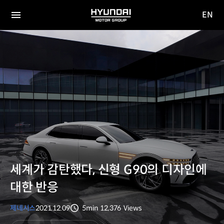
EN
HYUNDAI
영문
MOTOR
전체
사이트
메뉴
GROUP
이동
세계가 감탄했다, 신형 G90의 디자인에
대한 반응
제네시스
2021.12.09
5min
12,376
Views
분량
조회수