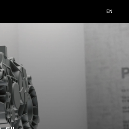
EN
영문
사이트로
이동