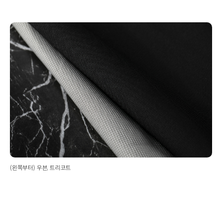
(왼쪽부터) 우븐, 트리코트