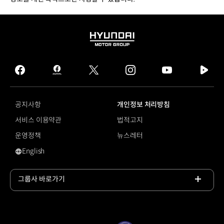
HYUNDAI
MOTOR
GROUP
facebook
hmg
twitter
instagram
youtube
naver
journal
tv
facebook
공지사항
개인정보 처리방침
서비스 이용약관
법적고지
운영정책
뉴스레터
English
영문 사이트로 이동
그룹사 바로가기
목록
열기