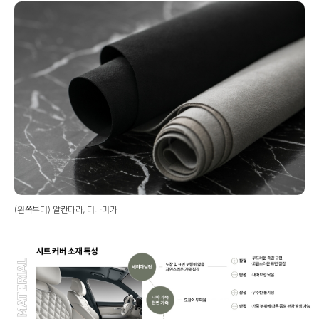
(왼쪽부터) 알칸타라, 디나미카