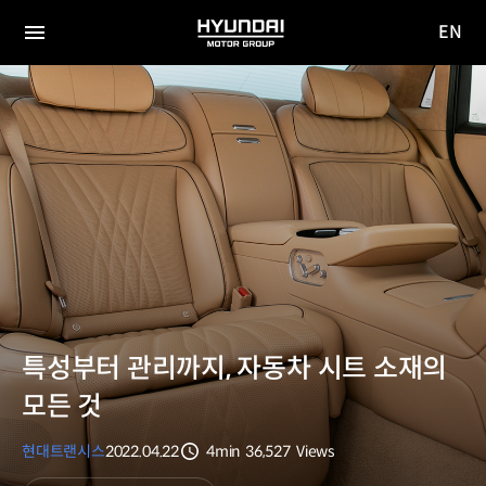
EN
HYUNDAI
영문
MOTOR
전체
사이트
메뉴
GROUP
이동
특성부터 관리까지, 자동차 시트 소재의
모든 것
현대트랜시스
2022.04.22
4min
36,527
Views
분량
조회수