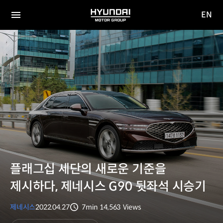
EN
HYUNDAI
영문
MOTOR
전체
사이트
메뉴
GROUP
이동
플래그십 세단의 새로운 기준을
제시하다, 제네시스 G90 뒷좌석 시승기
제네시스
2022.04.27
7min
14,563
Views
분량
조회수