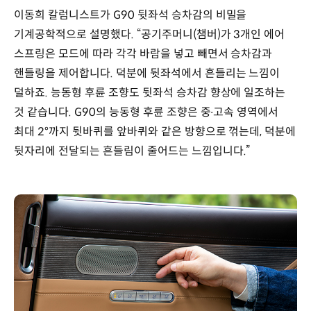
이동희 칼럼니스트가 G90 뒷좌석 승차감의 비밀을
기계공학적으로 설명했다. “공기주머니(챔버)가 3개인 에어
스프링은 모드에 따라 각각 바람을 넣고 빼면서 승차감과
핸들링을 제어합니다. 덕분에 뒷좌석에서 흔들리는 느낌이
덜하죠. 능동형 후륜 조향도 뒷좌석 승차감 향상에 일조하는
것 같습니다. G90의 능동형 후륜 조향은 중∙고속 영역에서
최대 2°까지 뒷바퀴를 앞바퀴와 같은 방향으로 꺾는데, 덕분에
뒷자리에 전달되는 흔들림이 줄어드는 느낌입니다.”