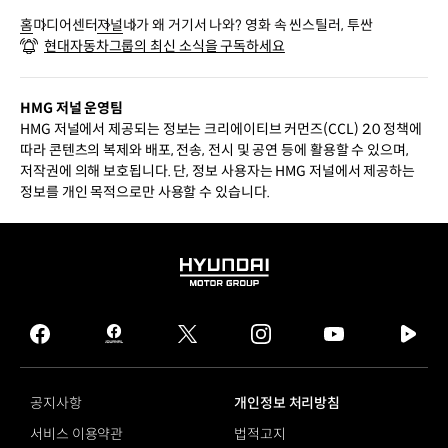
홈
미디어센터
저널
네가 왜 거기서 나와? 영화 속 씬스틸러, 투싼
현대자동차그룹의 최신 소식을 구독하세요
HMG 저널 운영팀
HMG 저널에서 제공되는 정보는 크리에이티브 커먼즈(CCL) 2.0 정책에
따라 콘텐츠의 복제와 배포, 전송, 전시 및 공연 등에 활용할 수 있으며,
저작권에 의해 보호됩니다. 단, 정보 사용자는 HMG 저널에서 제공하는
정보를 개인 목적으로만 사용할 수 있습니다.
HYUNDAI
MOTOR
GROUP
facebook
hmg
twitter
instagram
youtube
naver
journal
tv
facebook
공지사항
개인정보 처리방침
서비스 이용약관
법적고지