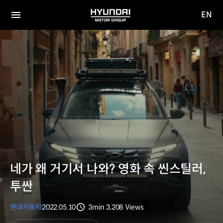
EN
HYUNDAI
영문
MOTOR
전체
사이트
메뉴
GROUP
이동
네가 왜 거기서 나와? 영화 속 씬스틸러,
투싼
현대자동차
2022.05.10
3min
3,208
Views
분량
조회수