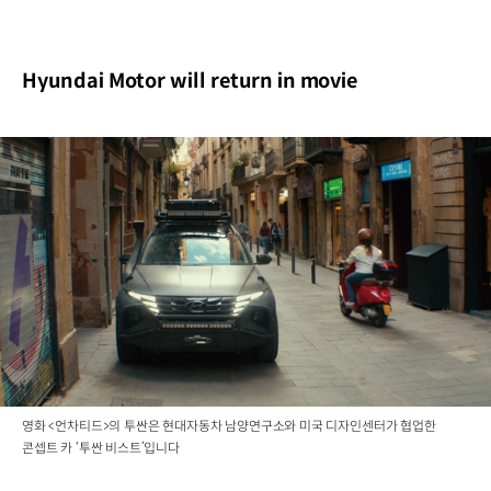
Hyundai Motor will return in movie
영화 <언차티드>의 투싼은 현대자동차 남양연구소와 미국 디자인센터가 협업한
콘셉트 카 ‘투싼 비스트’입니다