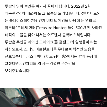
투싼의 영화 출연은 여기서 끝이 아닙니다. 2022년 2월
개봉한 <언차티드>에도 그 모습을 드러냈습니다. <언차티드>
는 플레이스테이션용 인기 비디오 게임을 바탕에 둔 영화로,
이른바 ‘트레저 헌터(Treasure Hunter)’들이 500년 전 사라진
해적의 보물을 찾아 나서는 어드벤처 블록버스터입니다.
투싼은 주인공 네이션 드레이크(톰 홀랜드)와 일행들이 타는
차량으로서, 스페인 바르셀로나를 무대로 매력적인 모습을
선보였습니다. <스파이더맨: 노 웨이 홈>에서는 깜짝 등장에
그쳤다면, <언차티드>에서는 강렬한 존재감을
보여주었습니다.