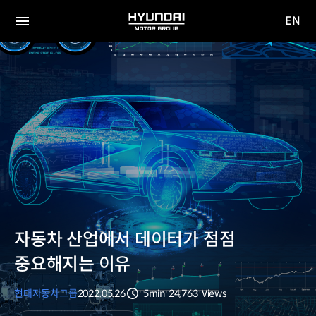
EN
HYUNDAI
영문
MOTOR
전체
사이트
메뉴
GROUP
이동
자동차 산업에서 데이터가 점점
중요해지는 이유
현대자동차그룹
2022.05.26
5min
24,763
Views
분량
조회수