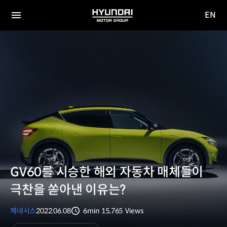
EN
HYUNDAI
영문
MOTOR
전체
사이트
메뉴
GROUP
이동
GV60를 시승한 해외 자동차 매체들이
극찬을 쏟아낸 이유는?
제네시스
2022.06.08
6min
15,765
Views
분량
조회수