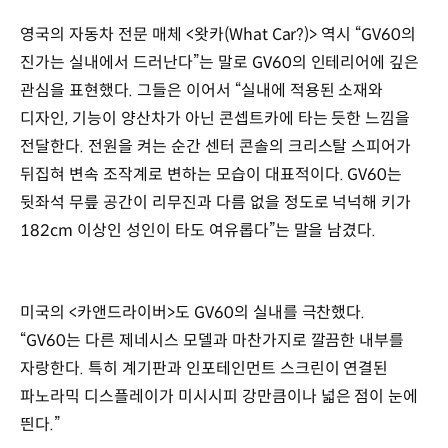
영국의 자동차 전문 매체 <왓카(What Car?)>
역시 “GV60의
진가는 실내에서 드러난다”는 말로 GV60의 인테리어에 깊은
관심을 표현했다. 그들은 이어서 “실내에 적용된 소재와
디자인, 기능이 양산차가 아닌 콘셉트카에 타는 듯한 느낌을
전달한다. 전원을 켜는 순간 센터 콘솔의 크리스탈 스피어가
뒤집혀 변속 조작계로 변하는 모습이 대표적이다. GV60는
뒷좌석 무릎 공간이 리무진과 다름 없을 정도로 넉넉해 키가
182cm 이상인 성인이 타도 여유롭다”는 말을 남겼다.
미국의 <카앤드라이버>도 GV60의 실내를 극찬했다.
“GV60는 다른 제네시스 모델과 마찬가지로 깔끔한 내부를
자랑한다. 특히 계기판과 인포테인먼트 스크린이 연결된
파노라믹 디스플레이가 미시시피 강만큼이나 넓은 점이 눈에
띈다.”