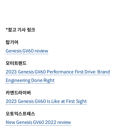
*참고 기사 링크
탑기어
Genesis GV60 review
모터트렌드
2023 Genesis GV60 Performance First Drive: Brand
Engineering Done Right
카앤드라이버
2023 Genesis GV60 Is Like at First Sight
오토익스프레스
New Genesis GV60 2022 review