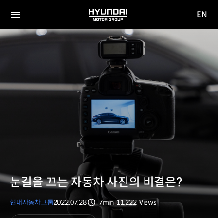
EN
HYUNDAI
영문
MOTOR
전체
사이트
메뉴
GROUP
이동
눈길을 끄는 자동차 사진의 비결은?
현대자동차그룹
2022.07.28
7min
11,222
Views
분량
조회수