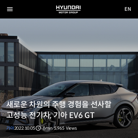
EN
HYUNDAI
영문
MOTOR
전체
사이트
메뉴
GROUP
이동
새로운 차원의 주행 경험을 선사할
고성능 전기차, 기아 EV6 GT
기아
2022.10.05
6min
5,965
Views
분량
조회수