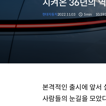
지켜온 36년의 
현대자동차
2022.11.03
5min
10,59
분량
조회수
본격적인 출시에 앞서 
사람들의 눈길을 모았다