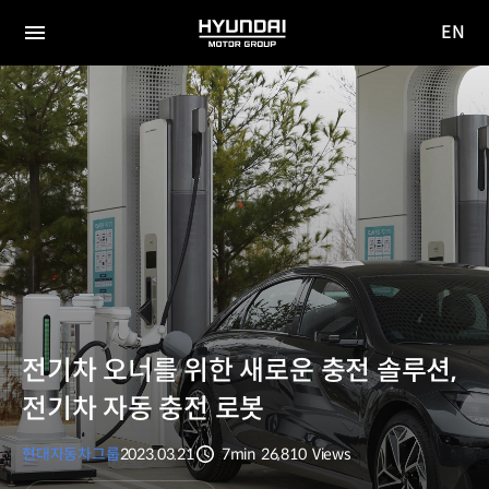
EN
HYUNDAI
영문
MOTOR
전체
사이트
메뉴
GROUP
이동
전기차 오너를 위한 새로운 충전 솔루션,
전기차 자동 충전 로봇
현대자동차그룹
2023.03.21
7min
26,810
Views
분량
조회수