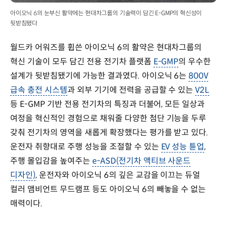
아이오닉 6의 눈부신 활약에는 현대차그룹의 기술력이 담긴 E-GMP의 혁신성이
뒷받침됐다
월드카 어워즈를 휩쓴 아이오닉 6의 활약은 현대차그룹의
혁신 기술이 모두 담긴 전용 전기차 플랫폼
E-GMP
의 우수한
설계가 뒷받침됐기에 가능한 결과였다. 아이오닉 6는
800V
급속 충전 시스템
과 외부 기기에 전력을 공급할 수 있는
V2L
등 E-GMP 기반 전용 전기차의 특징과 더불어, 모든 일상과
여정을 혁신적인 경험으로 채워줄 다양한 첨단 기능을 두루
갖춰 전기차의 영역을 새롭게 확장했다는 평가를 받고 있다.
운전자 취향대로 주행 성능을 조절할 수 있는
EV 성능 튠업
,
주행 몰입감을 높여주는
e-ASD(전기차 액티브 사운드
디자인)
, 운전자와 아이오닉 6의 깊은 교감을 이끄는 듀얼
컬러 앰비언트 무드램프 등도 아이오닉 6의 빼놓을 수 없는
매력이다.