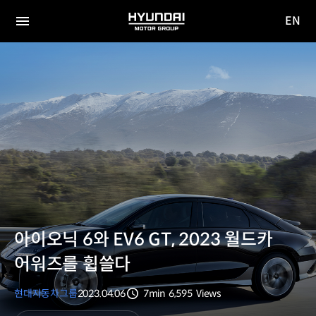
EN
HYUNDAI
영문
MOTOR
전체
사이트
메뉴
GROUP
이동
아이오닉 6와 EV6 GT, 2023 월드카
어워즈를 휩쓸다
현대자동차그룹
2023.04.06
7min
6,595
Views
분량
조회수