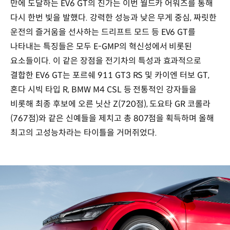
만에 도달하는 EV6 GT의 진가는 이번 월드카 어워즈를 통해
다시 한번 빛을 발했다. 강력한 성능과 낮은 무게 중심, 짜릿한
운전의 즐거움을 선사하는 드리프트 모드 등 EV6 GT를
나타내는 특징들은 모두 E-GMP의 혁신성에서 비롯된
요소들이다. 이 같은 장점을 전기차의 특성과 효과적으로
결합한 EV6 GT는 포르쉐 911 GT3 RS 및 카이엔 터보 GT,
혼다 시빅 타입 R, BMW M4 CSL 등 전통적인 강자들을
비롯해 최종 후보에 오른 닛산 Z(720점), 도요타 GR 코롤라
(767점)와 같은 신예들을 제치고 총 807점을 획득하며 올해
최고의 고성능차라는 타이틀을 거머쥐었다.