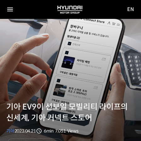
EN
HYUNDAI
영문
MOTOR
전체
사이트
메뉴
GROUP
이동
기아 EV9이 선보일 모빌리티 라이프의
신세계, 기아 커넥트 스토어
기아
2023.04.21
6min
7,051
Views
분량
조회수