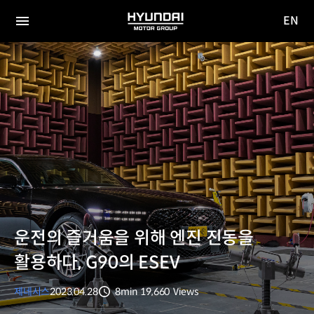
EN
HYUNDAI
영문
MOTOR
전체
사이트
메뉴
GROUP
이동
운전의 즐거움을 위해 엔진 진동을
활용하다, G90의 ESEV
제네시스
2023.04.28
8min
19,660
Views
분량
조회수