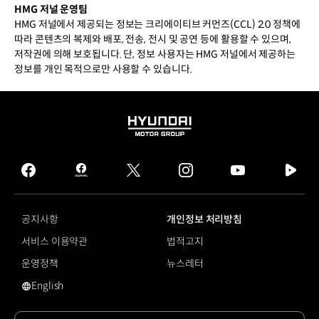
HMG 저널 운영팀
HMG 저널에서 제공되는 정보는 크리에이티브 커먼즈(CCL) 2.0 정책에
따라 콘텐츠의 복제와 배포, 전송, 전시 및 공연 등에 활용할 수 있으며,
저작권에 의해 보호됩니다. 단, 정보 사용자는 HMG 저널에서 제공하는
정보를 개인 목적으로만 사용할 수 있습니다.
HYUNDAI
MOTOR
GROUP
facebook
hmg
twitter
instagram
youtube
naver
journal
tv
facebook
공지사항
개인정보 처리방침
서비스 이용약관
법적고지
운영정책
뉴스레터
English
영문 사이트로 이동