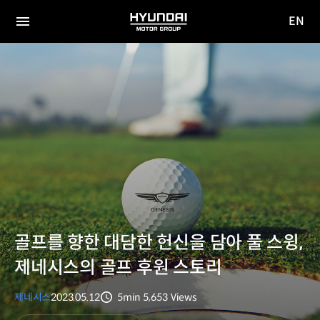
EN
HYUNDAI
영문
MOTOR
전체
사이트
메뉴
GROUP
이동
골프를 향한 대담한 헌신을 담아 풀 스윙,
제네시스의 골프 후원 스토리
제네시스
2023.05.12
5min
5,653
Views
분량
조회수