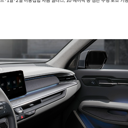
·1열·2열 이중접합 차음 글라스, 10 에어백 등 첨단 주행 보조 기