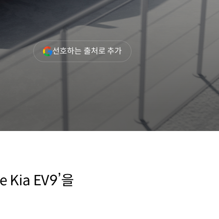
(새
선호하는 출처로 추가
창
열림)
Kia EV9’을