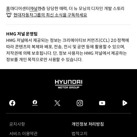
홈
미디어센터
저널
한층 당당한 매력, 더 뉴 모닝의 디자인 개발 스토리
현대자동차그룹의 최신 소식을 구독하세요
HMG 저널 운영팀
HMG 저널에서 제공되는 정보는 크리에이티브 커먼즈(CCL) 2.0 정책에
따라 콘텐츠의 복제와 배포, 전송, 전시 및 공연 등에 활용할 수 있으며,
저작권에 의해 보호됩니다. 단, 정보 사용자는 HMG 저널에서 제공하는
정보를 개인 목적으로만 사용할 수 있습니다.
HYUNDAI
MOTOR
GROUP
facebook
hmg
twitter
instagram
youtube
naver
journal
tv
facebook
공지사항
개인정보 처리방침
서비스 이용약관
법적고지