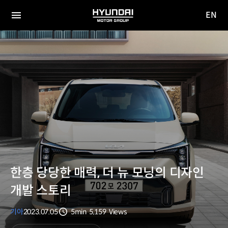
EN
HYUNDAI
영문
MOTOR
전체
사이트
메뉴
GROUP
이동
한층 당당한 매력, 더 뉴 모닝의 디자인
개발 스토리
기아
2023.07.05
5min
5,159
Views
분량
조회수