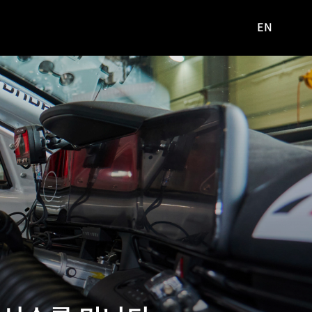
EN
영문
사이트로
이동