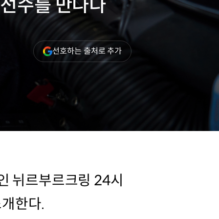
 선수를 만나다
(새
선호하는 출처로 추가
창
열림)
인 뉘르부르크링 24시
소개한다.