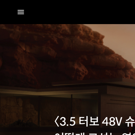
전체
메뉴
〈3.5 터보 48V