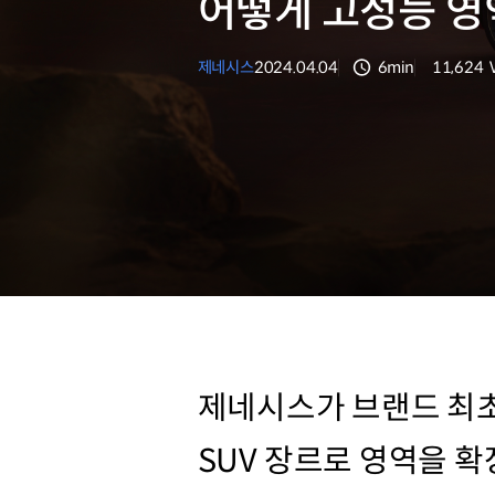
어떻게 고성능 영
제네시스
2024.04.04
6min
11,624
분량
조회수
제네시스가 브랜드 최초
SUV 장르로 영역을 확