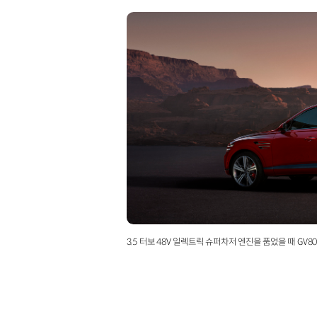
3.5 터보 48V 일렉트릭 슈퍼차저 엔진을 품었을 때 G