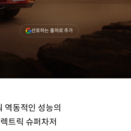
(새
선호하는 출처로 추가
창
열림)
워 역동적인 성능의
V 일렉트릭 슈퍼차저